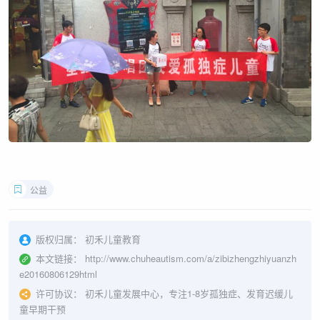
公益
版权归属：
初禾儿童教育
本文链接：
http://www.chuheautism.com/a/zibizhengzhiyuanzh
e20160806129html
许可协议：
初禾儿童发展中心，专注1-8岁孤独症、发育迟缓儿
童早期干预