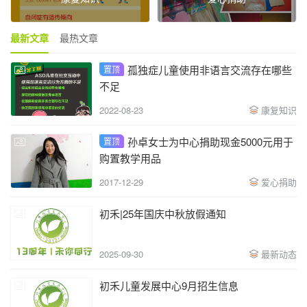
最新文章
最热文章
孤独症儿童使用非语言交流存在哪些
置顶
不足
2022-08-23
康复知识
孙卓女士为中心捐助现金5000元用于
置顶
购置教学用品
2017-12-29
爱心捐助
初禾|25年国庆中秋放假通知
2025-09-30
最新动态
初禾儿童发展中心9月招生信息