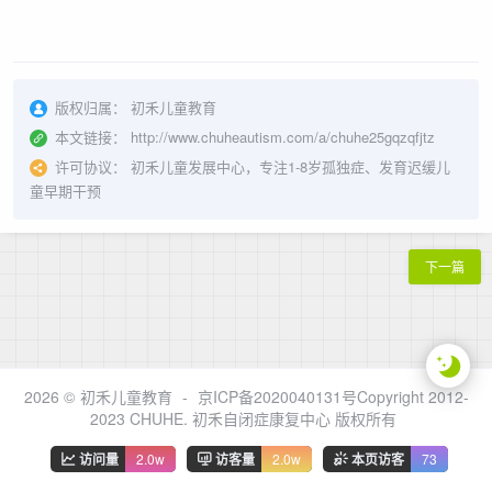
版权归属：
初禾儿童教育
本文链接：
http://www.chuheautism.com/a/chuhe25gqzqfjtz
许可协议：
初禾儿童发展中心，专注1-8岁孤独症、发育迟缓儿
童早期干预
下一篇
2026 ©
初禾儿童教育
-
京ICP备2020040131号Copyright 2012-
2023 CHUHE. 初禾自闭症康复中心 版权所有
访问量
2.0w
访客量
2.0w
本页访客
73