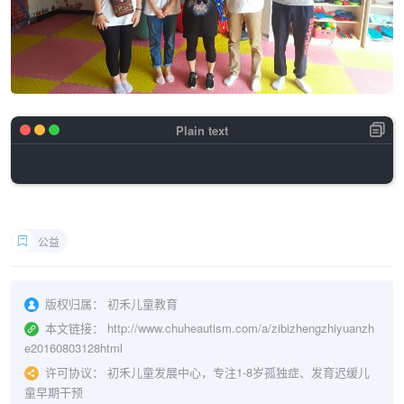
公益
版权归属：
初禾儿童教育
本文链接：
http://www.chuheautism.com/a/zibizhengzhiyuanzh
e20160803128html
许可协议：
初禾儿童发展中心，专注1-8岁孤独症、发育迟缓儿
童早期干预