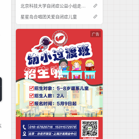
北京科技大学自闭症公益小组走进初禾
星星岛合唱团关爱自闭症儿童
和
中
广告
师
练
同