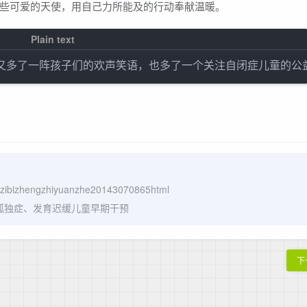
些可爱的天使，用自己力所能及的行动奉献温暖。
a/zibizhengzhiyuanzhe20143070865html
岁孤独症、发育迟缓儿童早期干预
下