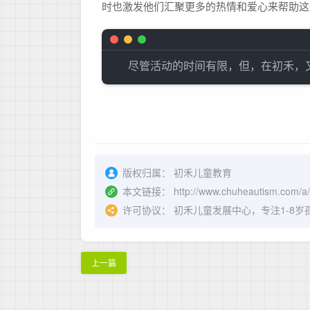
时也激发他们汇聚更多的热情和爱心来帮助这
版权归属：
初禾儿童教育
本文链接：
http://www.chuheautism.com/
许可协议：
初禾儿童发展中心，专注1-8
上一篇