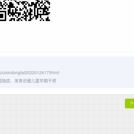
/zuixindongtai20220126175html
岁孤独症、发育迟缓儿童早期干预
下