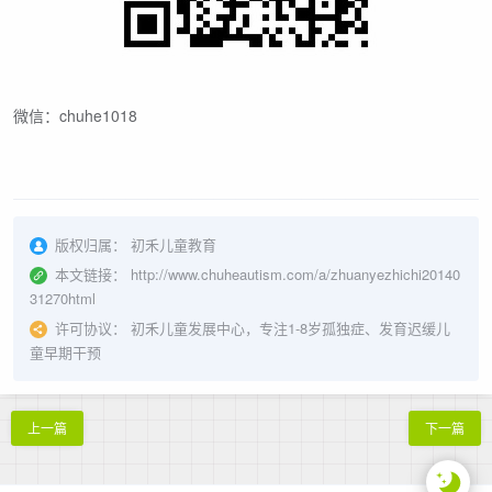
微信：chuhe1018
版权归属：
初禾儿童教育
本文链接：
http://www.chuheautism.com/a/zhuanyezhichi20140
31270html
许可协议：
初禾儿童发展中心，专注1-8岁孤独症、发育迟缓儿
童早期干预
上一篇
下一篇