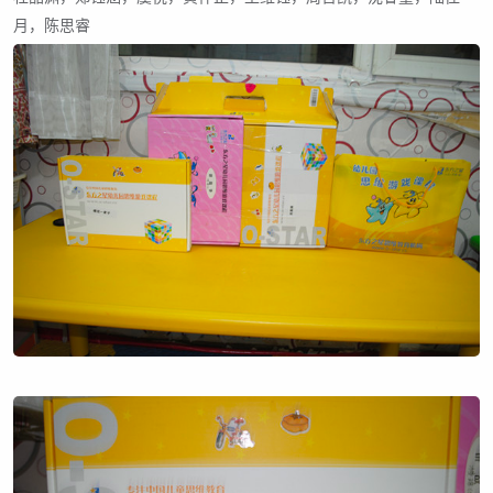
月，陈思睿